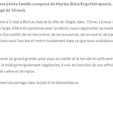
e petite famille composé de Marine (Kiné/Ergothérapeute, H
âgé de 10 mois.
e à Crulai à 8km au Sud de la ville de l’Aigle, dans l’Orne. Là nou
s large, d’être en symbiose avec la nature, nous rapprocher au ma
 d’accueillir, de se rencontrer, de se ressourcer, de se nourrir, de p
tions nous fascine et rentre totalement dans ce que nous souhaiton
ends un grand grenier pour vous accueillir et le terrain et suffisa
 midi (principalement végétarien, à voir en fonction de vos affinit
 de calme et de repos.
nt de partage dans la joie et la bienveillance.