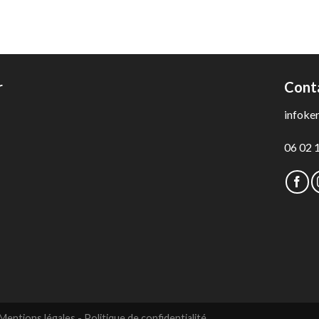
r
Cont
infoke
06 02 
Mentions légales
-
Politique de confidentialité