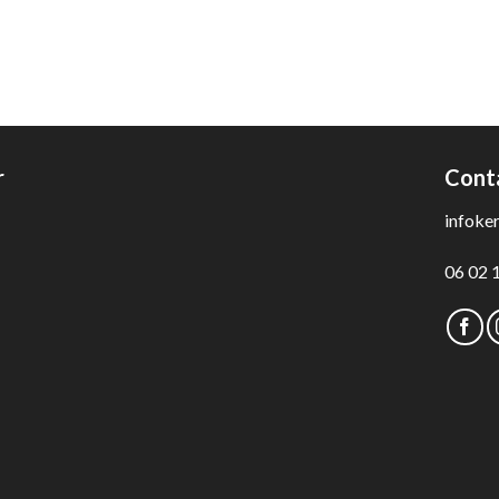
r
Cont
infoke
06 02 