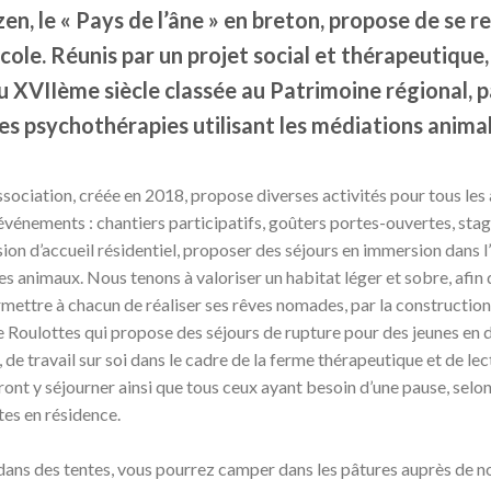
n, le « Pays de l’âne » en breton, propose de se r
icole. Réunis par un projet social et thérapeutique
u XVIIème siècle classée au Patrimoine régional, p
des psychothérapies utilisant les médiations animal
ociation, créée en 2018, propose diverses activités pour tous les âg
événements : chantiers participatifs, goûters portes-ouvertes, stage
n d’accueil résidentiel, proposer des séjours en immersion dans l’u
les animaux. Nous tenons à valoriser un habitat léger et sobre, afin
ettre à chacun de réaliser ses rêves nomades, par la construction 
e Roulottes qui propose des séjours de rupture pour des jeunes en di
 de travail sur soi dans le cadre de la ferme thérapeutique et de lec
ont y séjourner ainsi que tous ceux ayant besoin d’une pause, selon
stes en résidence.
ans des tentes, vous pourrez camper dans les pâtures auprès de no