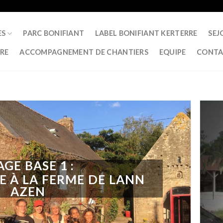
ES
PARC BONIFIANT
LABEL BONIFIANT KERTERRE
SEJ
RRE
ACCOMPAGNEMENT DE CHANTIERS
EQUIPE
CONTA
AGE BASE 1 :
E À LA FERME DE LANN
AZEN