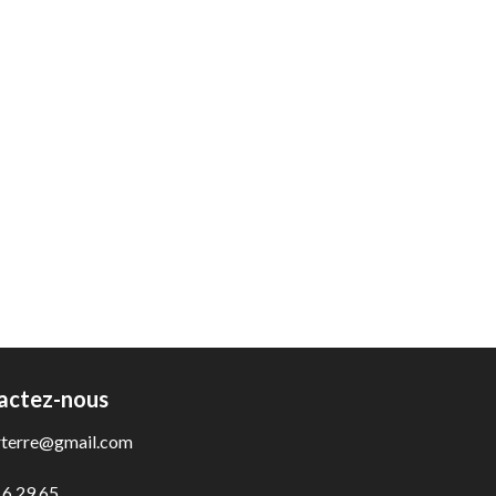
actez-nous
rterre@gmail.com
16 29 65