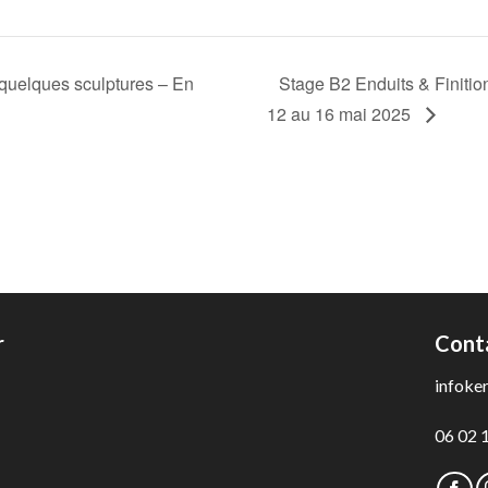
 quelques sculptures – En
Stage B2 Enduits & Finitio
12 au 16 mai 2025
r
Cont
infoke
06 02 