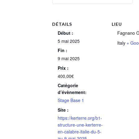
DÉTAILS
LIEU
Début :
Fagnano C
5 mai 2025
Italy
+ Goo
Fin :
9 mai 2025
Prix :
400,00€
Catégorie
d’évènement:
Stage Base 1
Site :
https://kerterre.org/b1-
structure-une-kerterre-
en-calabre-italie-du-5-
au-9-mai-2025