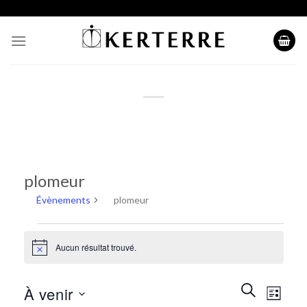
Skip
to
content
plomeur
Évènements
plomeur
Évènements
Aucun résultat trouvé.
Notice
Recherche
Naviga
RECHERCH
À venir
LISTE
et
de