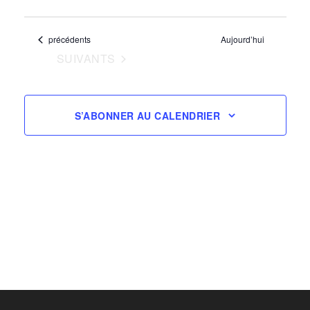
navigation
Sélectionnez
vues
de
une
évènem
Évènements
précédents
Aujourd’hui
vues
date.
ÉVÈNEMENTS
SUIVANTS
Évènement
S’ABONNER AU CALENDRIER