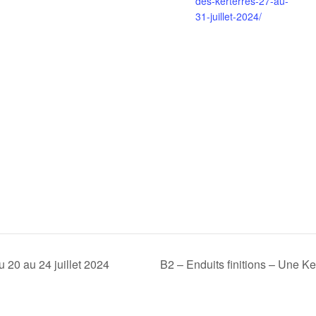
des-kerterres-27-au-
31-juillet-2024/
 20 au 24 juillet 2024
B2 – Enduits finitions – Une Ke