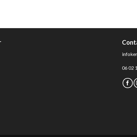
r
Cont
infoke
06 02 