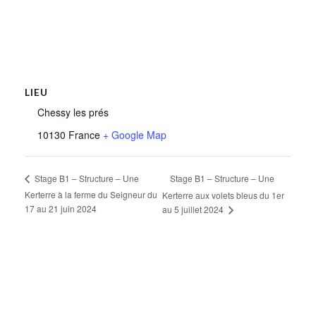
LIEU
Chessy les prés
10130
France
+ Google Map
Stage B1 – Structure – Une
Stage B1 – Structure – Une
Kerterre à la ferme du Seigneur du
Kerterre aux volets bleus du 1er
17 au 21 juin 2024
au 5 juillet 2024