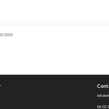
oût 2022
r
Cont
infoke
06 02 