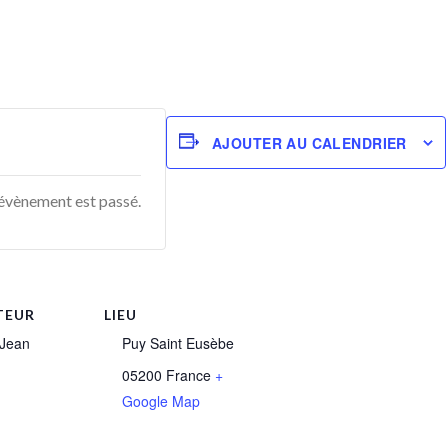
AJOUTER AU CALENDRIER
e évènement est passé.
TEUR
LIEU
 Jean
Puy Saint Eusèbe
05200
France
+
Google Map