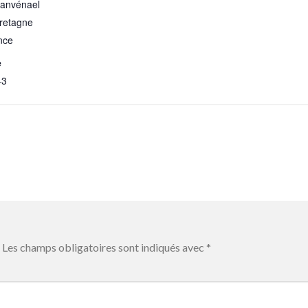
Lanvénael
retagne
nce
e
43
Les champs obligatoires sont indiqués avec
*