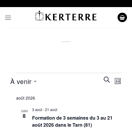
Skip
to
content
Évènements
Recherche
Naviga
RECHERCH
À venir
LISTE
et
de
navigation
Sélectionnez
vues
août 2026
de
une
évènem
vues
date.
3 août
-
21 août
SAM
Évènement
8
Formation de 3 semaines du 3 au 21
août 2026 dans le Tarn (81)