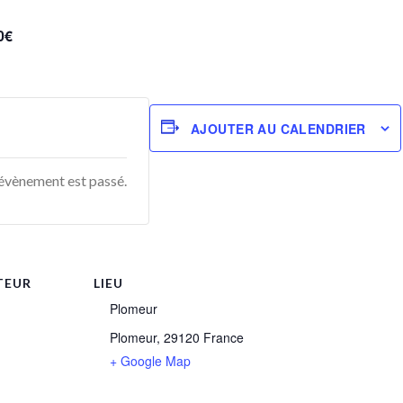
0€
AJOUTER AU CALENDRIER
e évènement est passé.
TEUR
LIEU
Plomeur
Plomeur
,
29120
France
+ Google Map