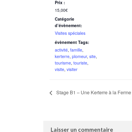
Prix :
15,00€
Catégorie
d’évènement:
Visites spéciales
évènement Tags:
activité
,
famille
,
kerterre
,
plomeur
,
site
,
tourisme
,
touriste
,
visite
,
visiter
Stage B1 – Une Kerterre à la Ferme
Laisser un commentaire