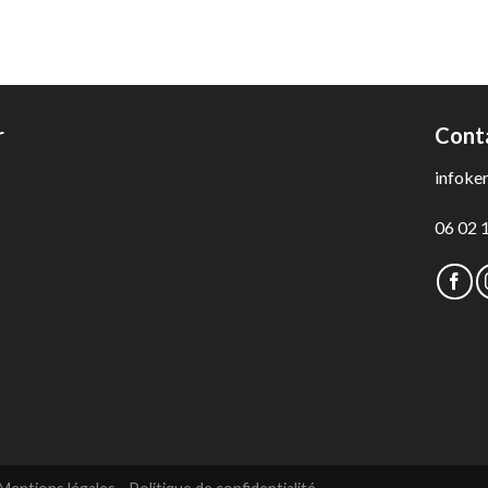
r
Cont
infoke
06 02 